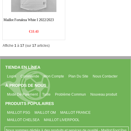
Maillot Fortaleza White I 2022/2023
€18.40
Affiche
1
à
17
(sur
17
articles)
TIENDA EN LÍNEA
Login
Commande
Mon Compte
Plan Du Site
Nous Contacter
À PROPOS DE NOUS
Mode De Paiement
Taille
Problème Commun
Nouveau produit
PRODUITS POPULAIRES
MAILLOT PSG
MAILLOT OM
MAILLOT FRANCE
MAILLOT CHELSEA
MAILLOT LIVERPOOL
Nous sommes dédiés à des produits et services de qualité - Maillot Foot Pas