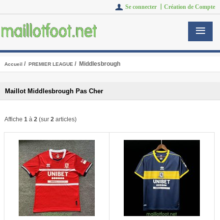
Se connecter 丨
Création de Compte
/
/ Middlesbrough
Accueil
PREMIER LEAGUE
Maillot Middlesbrough Pas Cher
Affiche
1
à
2
(sur
2
articles)