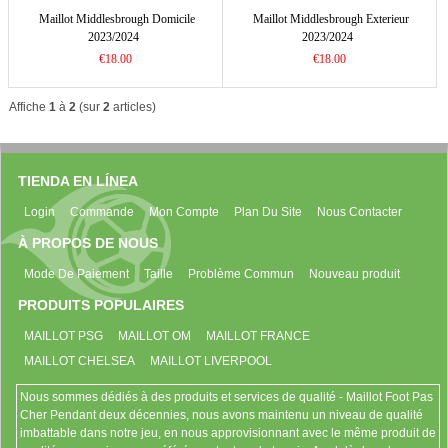
Maillot Middlesbrough Domicile
Maillot Middlesbrough Exterieur
2023/2024
2023/2024
€18.00
€18.00
Affiche
1
à
2
(sur
2
articles)
TIENDA EN LÍNEA
Login
Commande
Mon Compte
Plan Du Site
Nous Contacter
À PROPOS DE NOUS
Mode De Paiement
Taille
Problème Commun
Nouveau produit
PRODUITS POPULAIRES
MAILLOT PSG
MAILLOT OM
MAILLOT FRANCE
MAILLOT CHELSEA
MAILLOT LIVERPOOL
Nous sommes dédiés à des produits et services de qualité - Maillot Foot Pas
Cher Pendant deux décennies, nous avons maintenu un niveau de qualité
imbattable dans notre jeu, en nous approvisionnant avec le même produit de