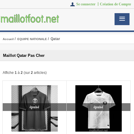
Se connecter 丨
Création de Compte
/
/ Qatar
Accueil
EQUIPE NATIONALE
Maillot Qatar Pas Cher
Affiche
1
à
2
(sur
2
articles)
épuisé
épuisé