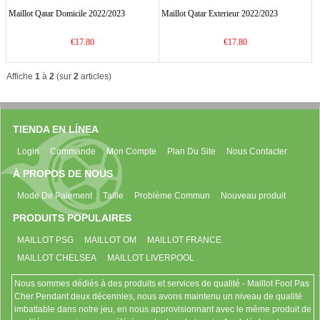
Maillot Qatar Domicile 2022/2023
Maillot Qatar Exterieur 2022/2023
€17.80
€17.80
Affiche
1
à
2
(sur
2
articles)
TIENDA EN LÍNEA
Login
Commande
Mon Compte
Plan Du Site
Nous Contacter
À PROPOS DE NOUS
Mode De Paiement
Taille
Problème Commun
Nouveau produit
PRODUITS POPULAIRES
MAILLOT PSG
MAILLOT OM
MAILLOT FRANCE
MAILLOT CHELSEA
MAILLOT LIVERPOOL
Nous sommes dédiés à des produits et services de qualité - Maillot Foot Pas
Cher Pendant deux décennies, nous avons maintenu un niveau de qualité
imbattable dans notre jeu, en nous approvisionnant avec le même produit de