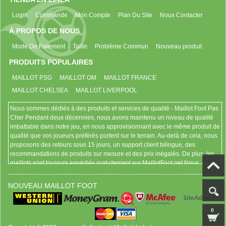
Login
Commande
Mon Compte
Plan Du Site
Nous Contacter
À PROPOS DE NOUS
Mode De Paiement
Taille
Problème Commun
Nouveau produit
PRODUITS POPULAIRES
MAILLOT PSG
MAILLOT OM
MAILLOT FRANCE
MAILLOT CHELSEA
MAILLOT LIVERPOOL
Nous sommes dédiés à des produits et services de qualité - Maillot Foot Pas
Cher Pendant deux décennies, nous avons maintenu un niveau de qualité
imbattable dans notre jeu, en nous approvisionnant avec le même produit de
qualité que vos joueurs préférés portent sur le terrain. Au-delà de cela, nous
proposons des retours sous 15 jours, un support client bilingue, des
recommandations de produits sur mesure et des prix inégalés. De plus, les
maillots sont toujours expédiés gratuitement sur MaillotFoot.net Nous
sommes authentiques Nous sommes fiers d'être la vraie affaire. Vous pouvez
toujours être sûr que l'équipement que vous obtenez est approuvé par la
NOUVEAU MAILLOT FOOT
marque et le club, construit avec qualité et approuvé pour la vente. Un
contenu perspicace, des critiques de sites crédibles et des produits sous
licence officielle garantissent que toute notre expérience client est brute et
0
vraie, tandis que chaque mot écrit est accompagné d'une voix et d'une