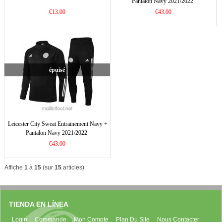
Pantalon Navy 2021/2022
€13.00
€43.00
épuisé
Leicester City Sweat Entrainement Navy +
Pantalon Navy 2021/2022
€43.00
Affiche
1
à
15
(sur
15
articles)
TIENDA EN LÍNEA
Login
Commande
Mon Compte
Plan Du Site
Nous Contacter