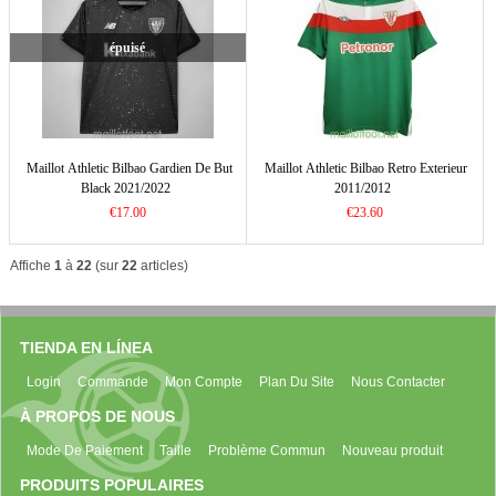
épuisé
Maillot Athletic Bilbao Gardien De But
Maillot Athletic Bilbao Retro Exterieur
Black 2021/2022
2011/2012
€17.00
€23.60
Affiche
1
à
22
(sur
22
articles)
TIENDA EN LÍNEA
Login
Commande
Mon Compte
Plan Du Site
Nous Contacter
À PROPOS DE NOUS
Mode De Paiement
Taille
Problème Commun
Nouveau produit
PRODUITS POPULAIRES