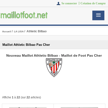
Se connecter 丨
Création de Compte
/
/ Athletic Bilbao
Accueil
LA LIGA
Maillot Athletic Bilbao Pas Cher
Nouveau Maillot Athletic Bilbao - Maillot de Foot Pas Cher
Affiche
1
à
22
(sur
22
articles)