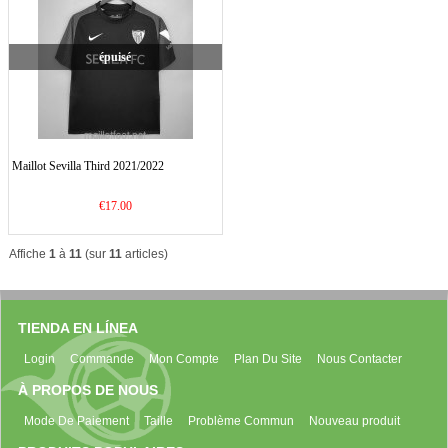
épuisé
Maillot Sevilla Third 2021/2022
€17.00
Affiche
1
à
11
(sur
11
articles)
TIENDA EN LÍNEA
Login
Commande
Mon Compte
Plan Du Site
Nous Contacter
À PROPOS DE NOUS
Mode De Paiement
Taille
Problème Commun
Nouveau produit