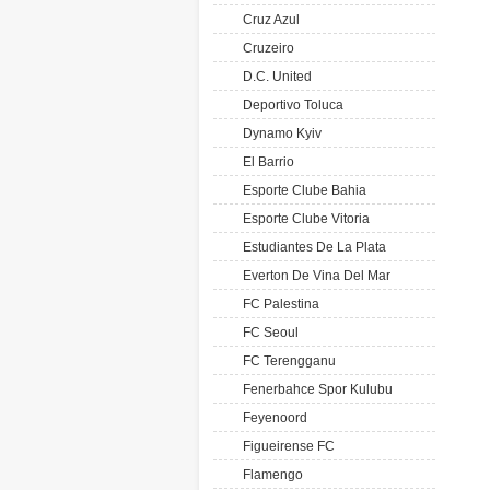
Cruz Azul
Cruzeiro
D.C. United
Deportivo Toluca
Dynamo Kyiv
El Barrio
Esporte Clube Bahia
Esporte Clube Vitoria
Estudiantes De La Plata
Everton De Vina Del Mar
FC Palestina
FC Seoul
FC Terengganu
Fenerbahce Spor Kulubu
Feyenoord
Figueirense FC
Flamengo