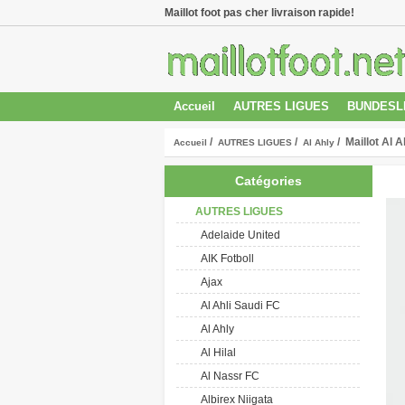
Maillot foot pas cher livraison rapide!
Accueil
AUTRES LIGUES
BUNDESL
/
/
/ Maillot Al 
Accueil
AUTRES LIGUES
Al Ahly
Catégories
AUTRES LIGUES
Adelaide United
AIK Fotboll
Ajax
Al Ahli Saudi FC
Al Ahly
Al Hilal
Al Nassr FC
Albirex Niigata