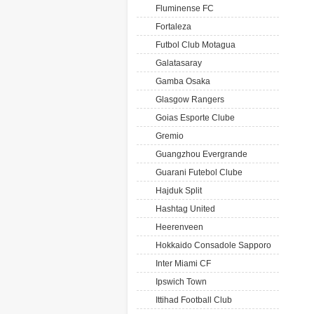
Fluminense FC
Fortaleza
Futbol Club Motagua
Galatasaray
Gamba Osaka
Glasgow Rangers
Goias Esporte Clube
Gremio
Guangzhou Evergrande
Guarani Futebol Clube
Hajduk Split
Hashtag United
Heerenveen
Hokkaido Consadole Sapporo
Inter Miami CF
Ipswich Town
Ittihad Football Club