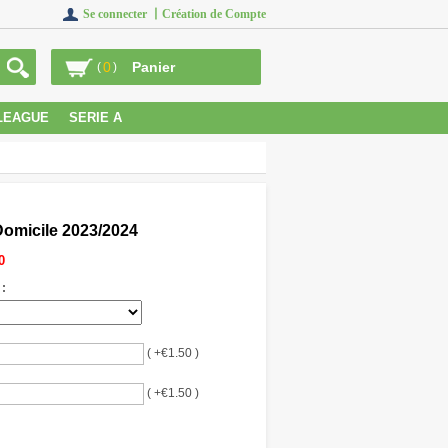
Se connecter 丨
Création de Compte
0
Panier
(
)
LEAGUE
SERIE A
 Domicile 2023/2024
0
 :
( +€1.50 )
( +€1.50 )