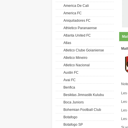
America De Cali
America FC
Aniquiladores FC
Athletico Paranaense
Atlanta United FC
Mai
Atlas
Mail
Atletico Clube Goianiense
Atletico Mineiro
Atletico Nacional
Austin FC
Avai FC
Note
Benfica
Les 
Besiktas Jimnastik Kulubu
Les 
Boca Juniors
Bohemian Football Club
Les 
Botafogo
Les 
Botafogo SP
Si v