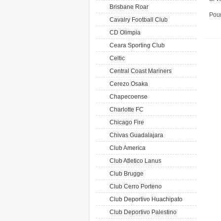
Brisbane Roar
Pour
Cavalry Football Club
CD Olimpia
Ceara Sporting Club
Celtic
Central Coast Mariners
Cerezo Osaka
Chapecoense
Charlotte FC
Chicago Fire
Chivas Guadalajara
Club America
Club Atletico Lanus
Club Brugge
Club Cerro Porteno
Club Deportivo Huachipato
Club Deportivo Palestino