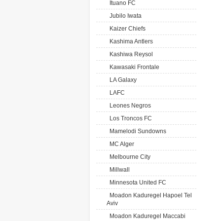
Ituano FC
Jubilo Iwata
Kaizer Chiefs
Kashima Antlers
Kashiwa Reysol
Kawasaki Frontale
LA Galaxy
LAFC
Leones Negros
Los Troncos FC
Mamelodi Sundowns
MC Alger
Melbourne City
Millwall
Minnesota United FC
Moadon Kaduregel Hapoel Tel
Aviv
Moadon Kaduregel Maccabi