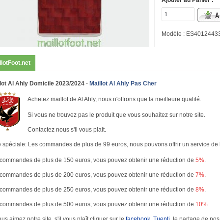
Ajouter au Panier :
Modèle : ES4012443
llotFoot.net
lot Al Ahly Domicile 2023/2024
-
Maillot Al Ahly Pas Cher
Achetez maillot de Al Ahly, nous n'offrons que la meilleure qualité.
Si vous ne trouvez pas le produit que vous souhaitez sur notre site.
Contactez nous s'il vous plait.
 spéciale: Les commandes de plus de 99 euros, nous pouvons offrir un service de li
commandes de plus de 150 euros, vous pouvez obtenir une réduction de
5%
.
commandes de plus de 200 euros, vous pouvez obtenir une réduction de
7%
.
commandes de plus de 250 euros, vous pouvez obtenir une réduction de
8%
.
commandes de plus de 500 euros, vous pouvez obtenir une réduction de
10%
.
ous aimez notre site, s'il vous plaît cliquer sur le
facebook
,
Tuenti
, le partage de nos