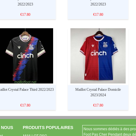
2022/2023
2022/2023
€17.80
€17.80
aillot Crystal Palace Third 2022/2023
Maillot Crystal Palace Domicile
2023/2024
€17.80
€17.80
 NOUS
PRODUITS POPULAIRES
Nous sommes dédiés à des produi
Foot Pas Cher Pendant deux dé