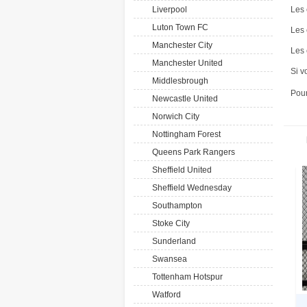
Liverpool
Les 
Luton Town FC
Les 
Manchester City
Les 
Manchester United
Si v
Middlesbrough
Pour
Newcastle United
Norwich City
Nottingham Forest
Queens Park Rangers
Sheffield United
Sheffield Wednesday
Southampton
Stoke City
Sunderland
Swansea
Tottenham Hotspur
Watford