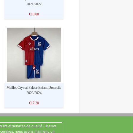
2021/2022
€13.00
Maillot Crystal Palace Enfant Domicile
2023/2024
€17.20
ts et services de qualité - Maillot
cennies, nous avons maintenu un