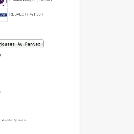
RESPECT ( +€1.50 )
3
é.
vraison gratuite.