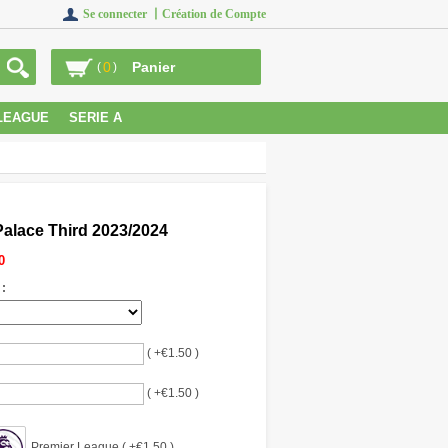
Se connecter 丨
Création de Compte
0
Panier
(
)
LEAGUE
SERIE A
 Palace Third 2023/2024
0
 :
( +€1.50 )
( +€1.50 )
Premier League ( +€1.50 )