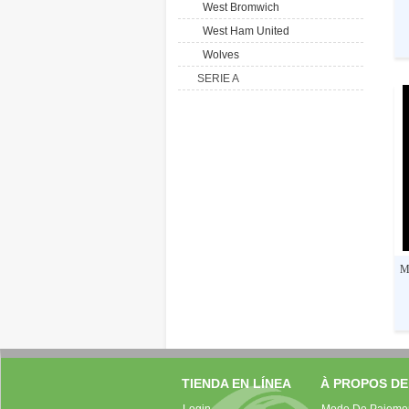
West Bromwich
West Ham United
Wolves
SERIE A
M
TIENDA EN LÍNEA
À PROPOS DE