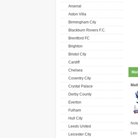
Arsenal
Aston Villa
Birmingham City
Blackburn Rovers F.C.
Brentford FC
Brighton
Bristol City
Cardiff
Chelsea
Mai
Coventry City
Mail
Crystal Palace
Derby County
Everton
Fulham
Hull City
Note
Leeds United
Les 
Leicester City