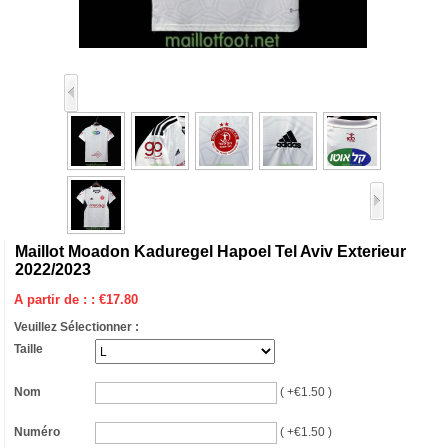
Maillot Moadon Kaduregel Hapoel Tel Aviv Exterieur
2022/2023
A partir de : :
€
17.80
Veuillez Sélectionner :
Taille
Nom
( +€1.50 )
Numéro
( +€1.50 )