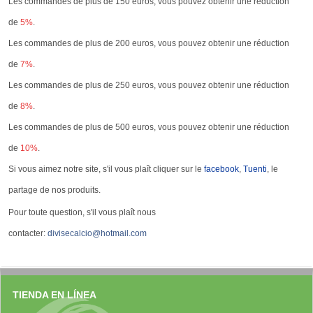
Les commandes de plus de 150 euros, vous pouvez obtenir une réduction
de
5%
.
Les commandes de plus de 200 euros, vous pouvez obtenir une réduction
de
7%
.
Les commandes de plus de 250 euros, vous pouvez obtenir une réduction
de
8%
.
Les commandes de plus de 500 euros, vous pouvez obtenir une réduction
de
10%
.
Si vous aimez notre site, s'il vous plaît cliquer sur le
facebook
,
Tuenti
, le
partage de nos produits.
Pour toute question, s'il vous plaît nous
contacter:
divisecalcio@hotmail.com
TIENDA EN LÍNEA