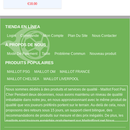
€18.00
TIENDA EN LÍNEA
Login
Commande
Mon Compte
Plan Du Site
Nous Contacter
À PROPOS DE NOUS
Mode De Paiement
Taille
Problème Commun
Nouveau produit
PRODUITS POPULAIRES
MAILLOT PSG
MAILLOT OM
MAILLOT FRANCE
MAILLOT CHELSEA
MAILLOT LIVERPOOL
Nous sommes dédiés à des produits et services de qualité - Maillot Foot Pas
Cher Pendant deux décennies, nous avons maintenu un niveau de qualité
imbattable dans notre jeu, en nous approvisionnant avec le même produit de
qualité que vos joueurs préférés portent sur le terrain. Au-delà de cela, nous
proposons des retours sous 15 jours, un support client bilingue, des
recommandations de produits sur mesure et des prix inégalés. De plus, les
maillots sont toujours expédiés gratuitement sur MaillotFoot.net Nous
sommes authentiques Nous sommes fiers d'être la vraie affaire. Vous pouvez